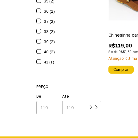
35 (2)
36 (2)
37 (2)
38 (2)
Chinesinha ca
39 (2)
R$119,00
40 (2)
2
x
de
R$59,50
sem
Atenção, última
41 (1)
Comprar
PREÇO
De
Até