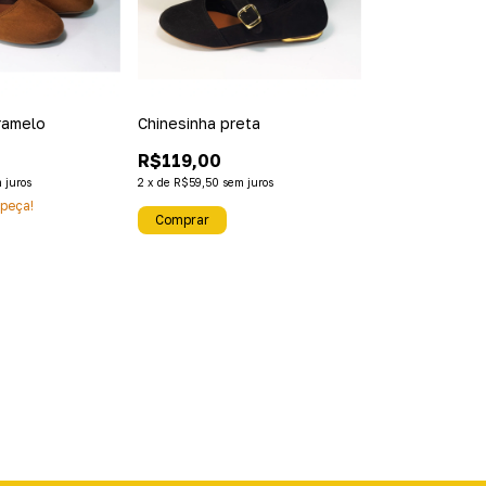
ramelo
Chinesinha preta
R$119,00
 juros
2
x
de
R$59,50
sem juros
 peça!
Comprar