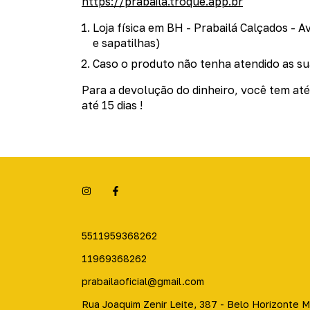
https://prabaila.troque.app.br
Loja física em BH - Prabailá Calçados - A
e sapatilhas)
Caso o produto não tenha atendido as su
Para a devolução do dinheiro, você tem até 
até 15 dias !
5511959368262
11969368262
prabailaoficial@gmail.com
Rua Joaquim Zenir Leite, 387 - Belo Horizonte 